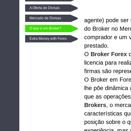
A Oferta de Divisas
Mercado de Divisas
agente) pode ser 
do Broker no Mer
O que é um Broker?
comprador e um v
Extra Money with Forex
prestado.
O
Broker Forex
d
licencia para rea
firmas são repre
O Broker em Fore
lhe põe dinâmica 
que as operações
Brokers
, o merca
características 
posição sobre o 
experiência, mas 